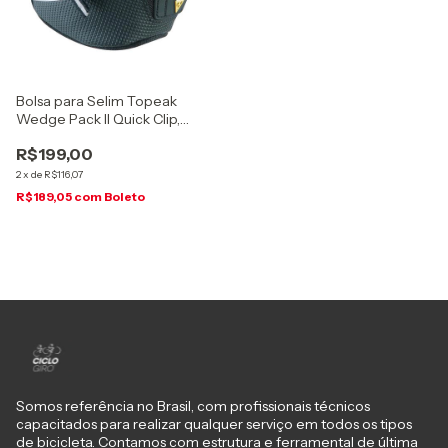
Bolsa para Selim Topeak
Wedge Pack II Quick Clip,
Micro, TC2270B
R$199,00
2
x
de
R$116,07
R$189,05
com
Boleto
Somos referência no Brasil, com profissionais técnicos
capacitados para realizar qualquer serviço em todos os tipos
de bicicleta. Contamos com estrutura e ferramental de última