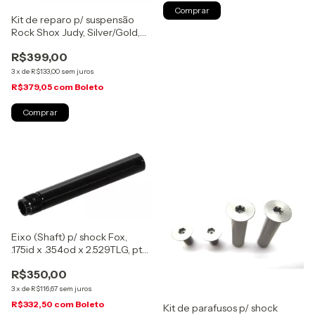
Kit de reparo p/ suspensão
Rock Shox Judy, Silver/Gold,
200 hs / 1 ano,
R$399,00
(00.4315.032.648)
3
x
de
R$133,00
sem juros
R$379,05
com
Boleto
Eixo (Shaft) p/ shock Fox,
.175id x .354od x 2.529TLG, pto
anod, 40-45mm, (229-72-011)
R$350,00
3
x
de
R$116,67
sem juros
R$332,50
com
Boleto
Kit de parafusos p/ shock