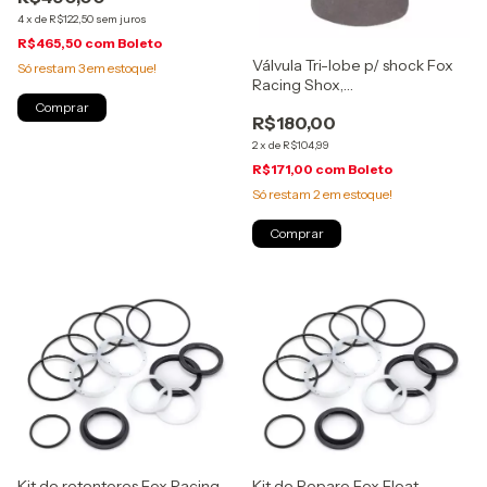
4
x
de
R$122,50
sem juros
R$465,50
com
Boleto
Válvula Tri-lobe p/ shock Fox
Só restam
3
em estoque!
Racing Shox,
0.800ODX0.020TH, (241-01-
R$180,00
074)
2
x
de
R$104,99
R$171,00
com
Boleto
Só restam
2
em estoque!
Kit de retentores Fox Racing
Kit de Reparo Fox Float