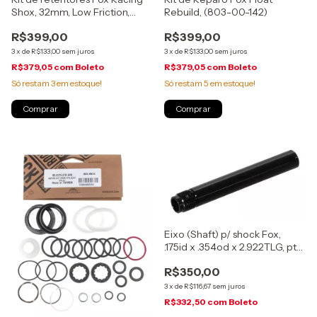
Shox, 32mm, Low Friction,
Rebuild, (803-00-142)
Sem Flange, (803-00-944)
R$399,00
R$399,00
3
x
de
R$133,00
sem juros
3
x
de
R$133,00
sem juros
R$379,05
com
Boleto
R$379,05
com
Boleto
Só restam
3
em estoque!
Só restam
5
em estoque!
Eixo (Shaft) p/ shock Fox,
.175id x .354od x 2.922TLG, pto
anod, 50-55mm, (229-72-012)
R$350,00
3
x
de
R$116,67
sem juros
R$332,50
com
Boleto