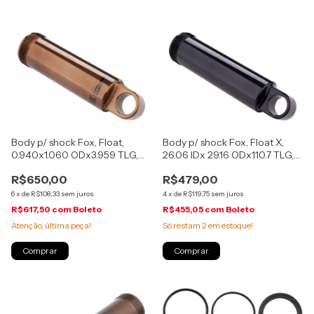
Body p/ shock Fox, Float X,
Body p/ shock Fox, Float,
26.06 IDx 29.16 ODx110.7 TLG,
0.940x1.060 ODx3.959 TLG,
50-55mm, (209-95-002)
165(T)X40/45mm, Kashima,
R$479,00
R$650,00
(207-50-031)
4
x
de
R$119,75
sem juros
6
x
de
R$108,33
sem juros
R$455,05
com
Boleto
R$617,50
com
Boleto
Só restam
2
em estoque!
Atenção, última peça!