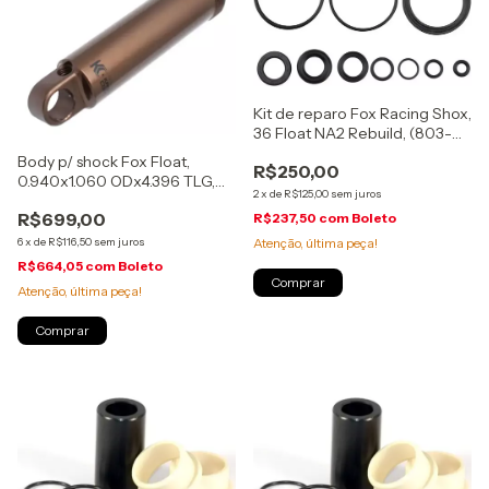
Kit de reparo Fox Racing Shox,
36 Float NA2 Rebuild, (803-
01-226)
Body p/ shock Fox Float,
R$250,00
0.940x1.060 ODx4.396 TLG,
2
x
de
R$125,00
sem juros
190X40/45mm, Kashima, (207-
R$699,00
R$237,50
com
Boleto
50-036)
Atenção, última peça!
6
x
de
R$116,50
sem juros
R$664,05
com
Boleto
Atenção, última peça!