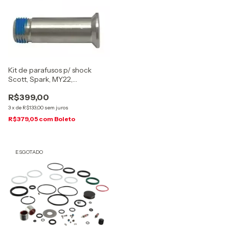
Kit de parafusos p/ shock
Scott, Spark, MY22,
(2900149999222)
R$399,00
3
x
de
R$133,00
sem juros
R$379,05
com
Boleto
ESGOTADO