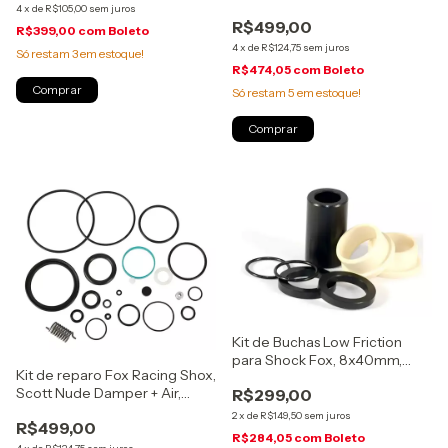
Sem Flange, (803-01-493)
4
x
de
R$105,00
sem juros
R$499,00
R$399,00
com
Boleto
4
x
de
R$124,75
sem juros
Só restam
3
em estoque!
R$474,05
com
Boleto
Só restam
5
em estoque!
Kit de Buchas Low Friction
para Shock Fox, 8x40mm,
Kit de reparo Fox Racing Shox,
(803-03-325)
Scott Nude Damper + Air,
R$299,00
(803-01-773)
2
x
de
R$149,50
sem juros
R$499,00
R$284,05
com
Boleto