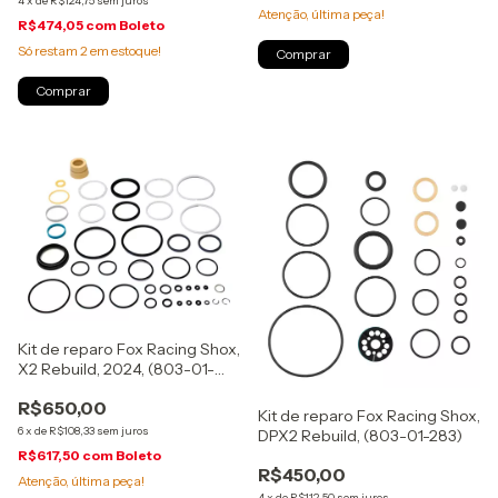
4
x
de
R$124,75
sem juros
Atenção, última peça!
R$474,05
com
Boleto
Só restam
2
em estoque!
Kit de reparo Fox Racing Shox,
X2 Rebuild, 2024, (803-01-
952)
R$650,00
Kit de reparo Fox Racing Shox,
6
x
de
R$108,33
sem juros
DPX2 Rebuild, (803-01-283)
R$617,50
com
Boleto
R$450,00
Atenção, última peça!
4
x
de
R$112,50
sem juros