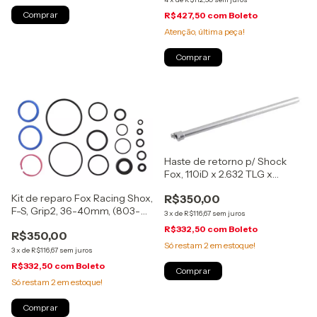
R$427,50
com
Boleto
Atenção, última peça!
Haste de retorno p/ Shock
Fox, 110iD x 2.632 TLG x
45mm, (210-84-011)
Kit de reparo Fox Racing Shox,
R$350,00
F-S, Grip2, 36-40mm, (803-
3
x
de
R$116,67
sem juros
01-316)
R$332,50
com
Boleto
R$350,00
Só restam
2
em estoque!
3
x
de
R$116,67
sem juros
R$332,50
com
Boleto
Só restam
2
em estoque!