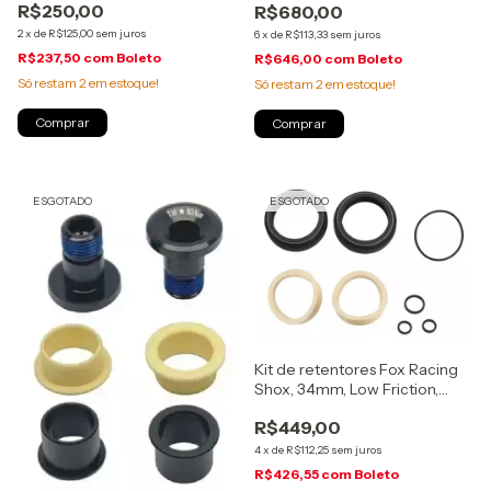
R$250,00
R$680,00
Ano (00.4315.032.617)
2
x
de
R$125,00
sem juros
6
x
de
R$113,33
sem juros
R$237,50
com
Boleto
R$646,00
com
Boleto
Só restam
2
em estoque!
Só restam
2
em estoque!
ESGOTADO
ESGOTADO
Kit de retentores Fox Racing
Shox, 34mm, Low Friction,
Sem flange, (803-00-945)
R$449,00
4
x
de
R$112,25
sem juros
R$426,55
com
Boleto