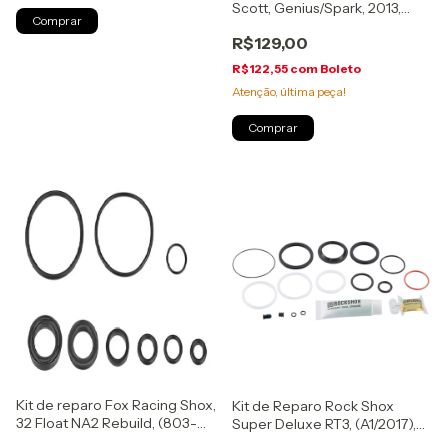
Scott, Genius/Spark, 2013,
(229716222)
R$129,00
R$122,55
com
Boleto
Atenção, última peça!
Kit de reparo Fox Racing Shox,
Kit de Reparo Rock Shox
32 Float NA2 Rebuild, (803-
Super Deluxe RT3, (A1/2017),
00-962)
Solo Air, completo, 200hs/ 1