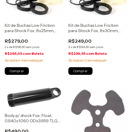
Kit de Buchas Low Friction
Kit de Buchas Low Friction
para Shock Fox, 8x25mm,
para Shock Fox, 8x30mm,
(803-03-328)
(803-03-291)
R$279,00
R$249,00
2
x
de
R$139,50
sem juros
2
x
de
R$124,50
sem juros
R$265,05
com
Boleto
R$236,55
com
Boleto
Só restam
4
em estoque!
Só restam
2
em estoque!
Body p/ shock Fox, Float,
0.940x1.060 ODx3.959 TLG,
165(T)X40/45mm, (204-54-
R$490,00
231)