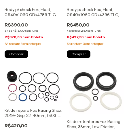
Body p/ shock Fox, Float,
Body p/ shock Fox, Float,
0.940x1.060 ODx4.789 TLG,
0.940x1.060 ODx4.396 TLG,
210X50/55mm, (204-54-237)
190X40/45mm, (204-54-236)
R$390,00
R$450,00
3
x
de
R$130,00
sem juros
4
x
de
R$112,50
sem juros
R$370,50
com
Boleto
R$427,50
com
Boleto
Só restam
3
em estoque!
Só restam
3
em estoque!
Kit de reparo Fox Racing Shox,
2019+ Grip, 32-40mm, (803-
01-320)
Kit de retentores Fox Racing
R$420,00
Shox, 38mm, Low Friction,