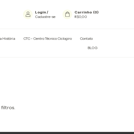
Login
/
Carrinho
(
0
)
Cadastre-se
R$0,00
a História
CTC - Centro Técnico Ciclogiro
Contato
TADORES E RACKS
BLOG
filtros.