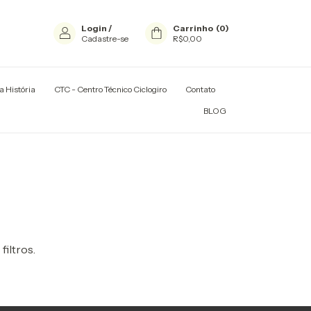
Login
/
Carrinho
(
0
)
Cadastre-se
R$0,00
a História
CTC - Centro Técnico Ciclogiro
Contato
TADORES E RACKS
BLOG
filtros.