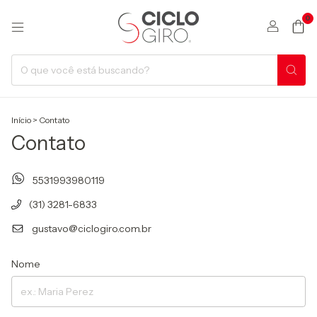
0
Início
>
Contato
Contato
5531993980119
(31) 3281-6833
gustavo@ciclogiro.com.br
Nome