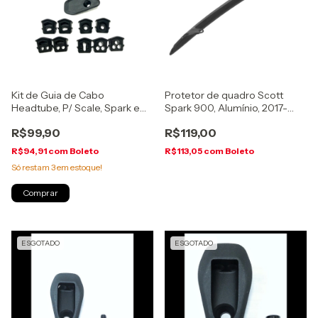
Kit de Guia de Cabo
Protetor de quadro Scott
Headtube, P/ Scale, Spark e
Spark 900, Alumínio, 2017-
Genius 18, (266587-9999222)
2021, Preto, (254578-0001)
R$99,90
R$119,00
R$94,91
com
Boleto
R$113,05
com
Boleto
Só restam
3
em estoque!
ESGOTADO
ESGOTADO