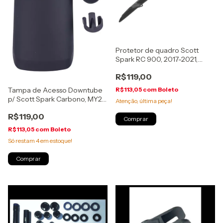
Protetor de quadro Scott
Spark RC 900, 2017-2021,
Preto, (254576-0001)
R$119,00
Tampa de Acesso Downtube
R$113,05
com
Boleto
p/ Scott Spark Carbono, MY22,
Atenção, última peça!
(2900219999222)
R$119,00
R$113,05
com
Boleto
Só restam
4
em estoque!