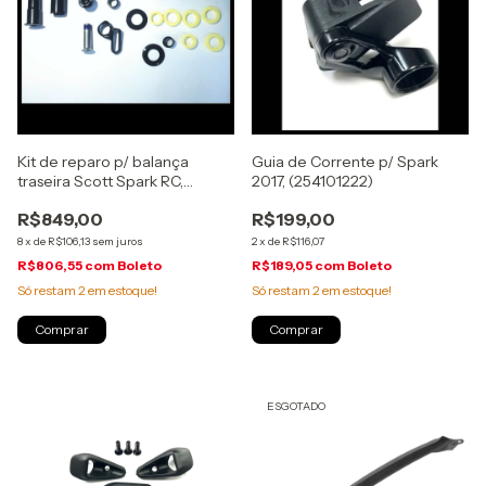
Kit de reparo p/ balança
Guia de Corrente p/ Spark
traseira Scott Spark RC,
2017, (254101222)
100mm, 2017-2021,
R$849,00
R$199,00
(262630222)
8
x
de
R$106,13
sem juros
2
x
de
R$116,07
R$806,55
com
Boleto
R$189,05
com
Boleto
Só restam
2
em estoque!
Só restam
2
em estoque!
ESGOTADO