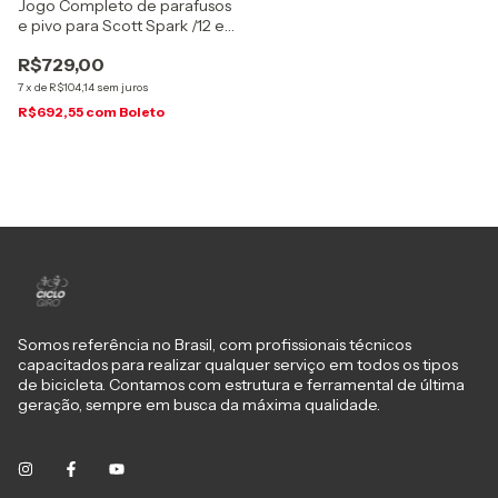
Jogo Completo de parafusos
e pivo para Scott Spark /12 e
Genius 13, (223291223)
R$729,00
7
x
de
R$104,14
sem juros
R$692,55
com
Boleto
Somos referência no Brasil, com profissionais técnicos
capacitados para realizar qualquer serviço em todos os tipos
de bicicleta. Contamos com estrutura e ferramental de última
geração, sempre em busca da máxima qualidade.