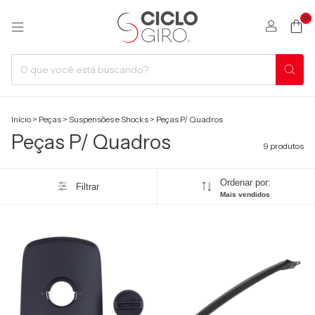
0
Início
>
Peças
>
Suspensões e Shocks
>
Peças P/ Quadros
Peças P/ Quadros
9 produtos
Ordenar por:
Filtrar
Mais vendidos