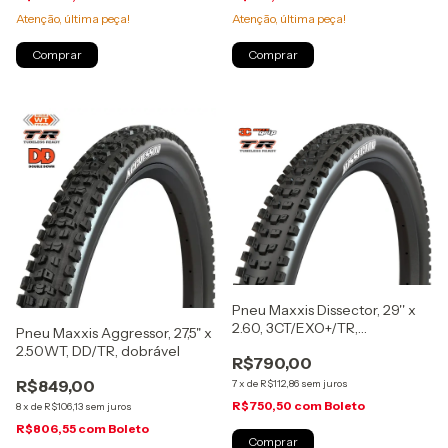
Atenção, última peça!
Atenção, última peça!
Pneu Maxxis Dissector, 29'' x
2.60, 3CT/EXO+/TR,
Pneu Maxxis Aggressor, 27,5" x
MaxxTerra, dobrável
2.50WT, DD/TR, dobrável
R$790,00
R$849,00
7
x
de
R$112,86
sem juros
R$750,50
com
Boleto
8
x
de
R$106,13
sem juros
R$806,55
com
Boleto