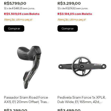
R$5.799,00
R$3.299,00
12
x
de
R$483,25
sem juros
12
x
de
R$274,92
sem juros
R$5.509,05
com
Boleto
R$3.134,05
com
Boleto
Atenção, última peça!
Atenção, última peça!
Passador Sram Road Force
Pedivela Sram Force 1x XPLR,
AXS, E1, 20mm Offset, Tras
Dub Wide, E1, 165mm, 42d,
1800mm, (00.7018.580.003)
(00.6118.736.001)
R$3.299,00
R$3.499,00