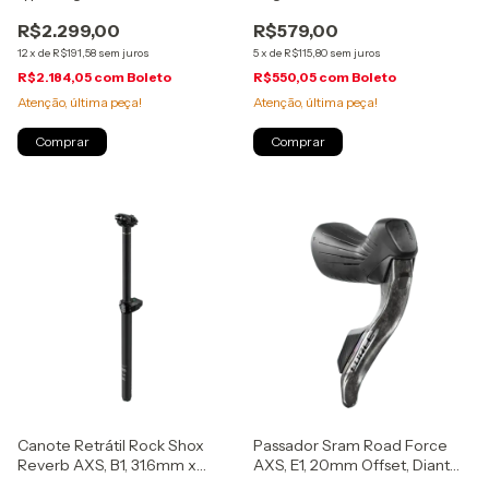
(00.7518.188.000)
(00.7018.552.000)
R$2.299,00
R$579,00
12
x
de
R$191,58
sem juros
5
x
de
R$115,80
sem juros
R$2.184,05
com
Boleto
R$550,05
com
Boleto
Atenção, última peça!
Atenção, última peça!
Canote Retrátil Rock Shox
Passador Sram Road Force
Reverb AXS, B1, 31.6mm x
AXS, E1, 20mm Offset, Diant
150mm, (00.6818.065.008)
950mm, (00.7018.580.000)