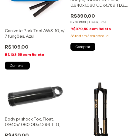
0.940x1.060 ODx4.789 TLG,
210X50/55mm, (204-54-237)
R$390,00
3
x
de
R$130,00
sem juros
R$370,50
com
Boleto
Canivete Park Tool AWS-10, c/
Só restam
3
em estoque!
7 funções, Azul
R$109,00
R$103,55
com
Boleto
Body p/ shock Fox, Float,
0.940x1.060 ODx4.396 TLG,
190X40/45mm, (204-54-236)
R$450,00