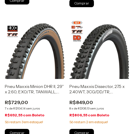
Pneu Maxxis Minion DHR II, 29''
Pneu Maxxis Dissector, 27.5 x
x 2.60, EXO/TR, TANWALL,
2.40WT, 3CG/DD/TR,
dobrável, (4995-17190)
MaxxGrip, dobrável
R$729,00
R$849,00
7
x
de
R$104,14
sem juros
8
x
de
R$106,13
sem juros
R$692,55
com
Boleto
R$806,55
com
Boleto
Só restam
3
em estoque!
Só restam
2
em estoque!