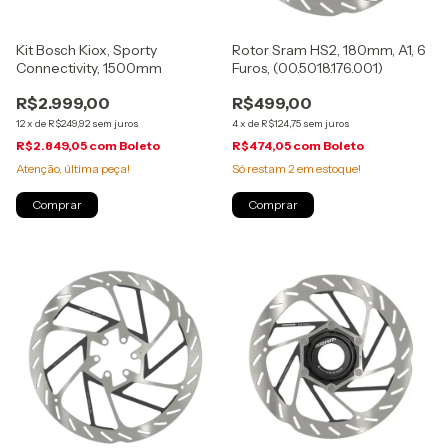
Kit Bosch Kiox, Sporty
Rotor Sram HS2, 180mm, A1, 6
Connectivity, 1500mm
Furos, (00.5018.176.001)
R$2.999,00
R$499,00
12
x
de
R$249,92
sem juros
4
x
de
R$124,75
sem juros
R$2.849,05
com
Boleto
R$474,05
com
Boleto
Atenção, última peça!
Só restam
2
em estoque!