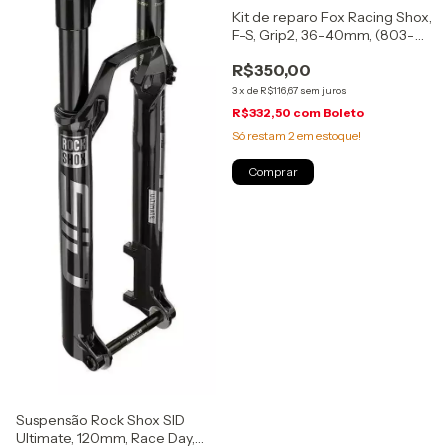
Kit de reparo Fox Racing Shox,
F-S, Grip2, 36-40mm, (803-
01-316)
R$350,00
3
x
de
R$116,67
sem juros
R$332,50
com
Boleto
Só restam
2
em estoque!
Suspensão Rock Shox SID
Ultimate, 120mm, Race Day,