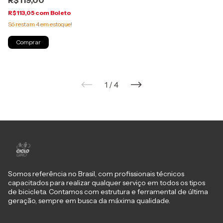
R$119,00
R$113,05
com
Boleto
Só restam
4
em estoque!
1
/
4
Somos referência no Brasil, com profissionais técnicos
capacitados para realizar qualquer serviço em todos os tipos
de bicicleta. Contamos com estrutura e ferramental de última
geração, sempre em busca da máxima qualidade.