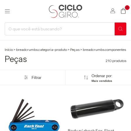
0
Início
>
breadcrumbs.categoria-produto
>
Peças
>
breadcrumbs.componentes
Peças
210 produtos
Ordenar por:
Filtrar
Mais vendidos
Body p/ shock Fox, Float,