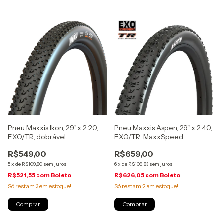
Pneu Maxxis Ikon, 29" x 2.20,
Pneu Maxxis Aspen, 29" x 2.40,
EXO/TR, dobrável
EXO/TR, MaxxSpeed,
dobrável
R$549,00
R$659,00
5
x
de
R$109,80
sem juros
6
x
de
R$109,83
sem juros
R$521,55
com
Boleto
R$626,05
com
Boleto
Só restam
3
em estoque!
Só restam
2
em estoque!