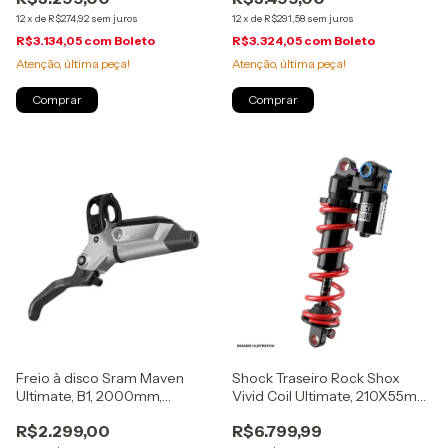
12
x
de
R$274,92
sem juros
12
x
de
R$291,58
sem juros
R$3.134,05
com
Boleto
R$3.324,05
com
Boleto
Atenção, última peça!
Atenção, última peça!
Freio à disco Sram Maven
Shock Traseiro Rock Shox
Ultimate, B1, 2000mm,
Vivid Coil Ultimate, 210X55mm,
(00.5018.259.001)
RC2T, D1, (00.4118.549.004)
R$2.299,00
R$6.799,99