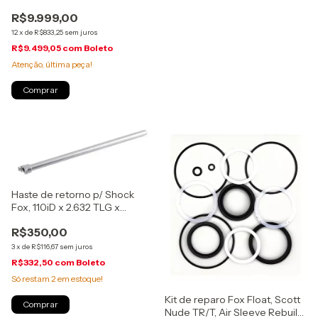
Remote, C1
R$9.999,00
(00.4020.548.002)
12
x
de
R$833,25
sem juros
R$9.499,05
com
Boleto
Atenção, última peça!
Haste de retorno p/ Shock
Fox, 110iD x 2.632 TLG x
45mm, (210-84-011)
R$350,00
3
x
de
R$116,67
sem juros
R$332,50
com
Boleto
Só restam
2
em estoque!
Kit de reparo Fox Float, Scott
Nude TR/T, Air Sleeve Rebuild,