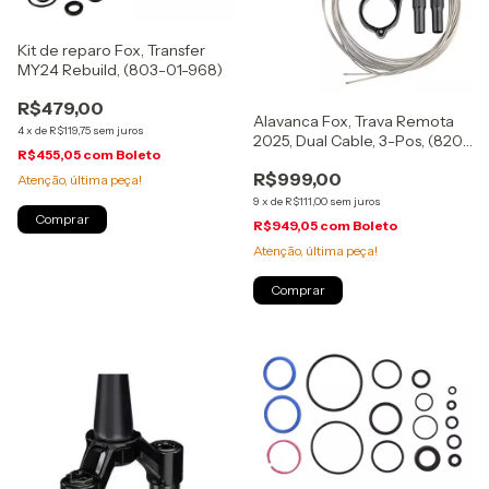
Kit de reparo Fox, Transfer
MY24 Rebuild, (803-01-968)
R$479,00
Alavanca Fox, Trava Remota
4
x
de
R$119,75
sem juros
2025, Dual Cable, 3-Pos, (820-
R$455,05
com
Boleto
07-190)
R$999,00
Atenção, última peça!
9
x
de
R$111,00
sem juros
R$949,05
com
Boleto
Atenção, última peça!