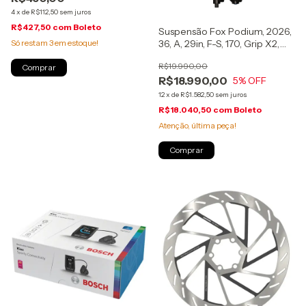
4
x
de
R$112,50
sem juros
R$427,50
com
Boleto
Suspensão Fox Podium, 2026,
Só restam
3
em estoque!
36, A, 29in, F-S, 170, Grip X2,
Kashima, 20x110mm, (910-21-
R$19.990,00
400)
R$18.990,00
5
% OFF
12
x
de
R$1.582,50
sem juros
R$18.040,50
com
Boleto
Atenção, última peça!