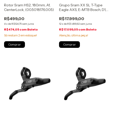
Rotor Sram HS2, 180mm, A1,
Grupo Sram XX SL T-Type
CenterLock, (00.5018.176.005)
Eagle AXS, E-MTB Bosch, D1,
36d, 165mm,
R$499,00
R$17.999,00
(00.7918.280.001)
4
x
de
R$124,75
sem juros
12
x
de
R$1.499,92
sem juros
R$474,05
com
Boleto
R$17.099,05
com
Boleto
Só restam
2
em estoque!
Atenção, última peça!