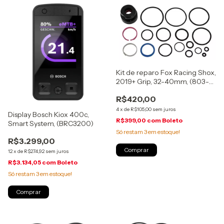
Kit de reparo Fox Racing Shox,
2019+ Grip, 32-40mm, (803-
01-320)
R$420,00
4
x
de
R$105,00
sem juros
Display Bosch Kiox 400c,
R$399,00
com
Boleto
Smart System, (BRC3200)
Só restam
3
em estoque!
R$3.299,00
12
x
de
R$274,92
sem juros
R$3.134,05
com
Boleto
Só restam
3
em estoque!