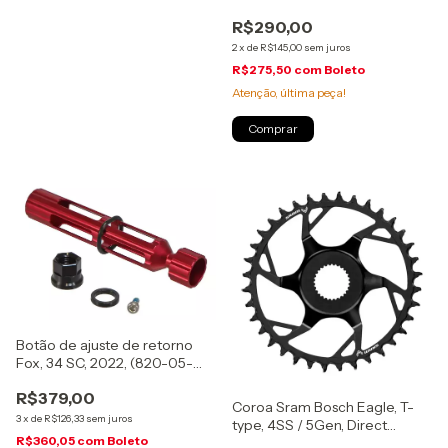
(803-01-352)
R$290,00
2
x
de
R$145,00
sem juros
R$275,50
com
Boleto
Atenção, última peça!
Botão de ajuste de retorno
Fox, 34 SC, 2022, (820-05-
705-KIT)
R$379,00
Coroa Sram Bosch Eagle, T-
3
x
de
R$126,33
sem juros
type, 4SS / 5Gen, Direct
R$360,05
com
Boleto
Mount, 34d, CL55, preto,