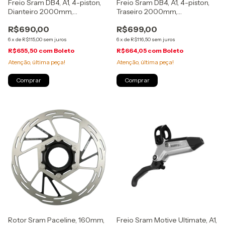
Freio Sram DB4, A1, 4-piston,
Freio Sram DB4, A1, 4-piston,
Dianteiro 2000mm,
Traseiro 2000mm,
(00.5018.242.000)
(00.5018.242.001)
R$690,00
R$699,00
6
x
de
R$115,00
sem juros
6
x
de
R$116,50
sem juros
R$655,50
com
Boleto
R$664,05
com
Boleto
Atenção, última peça!
Atenção, última peça!
Rotor Sram Paceline, 160mm,
Freio Sram Motive Ultimate, A1,