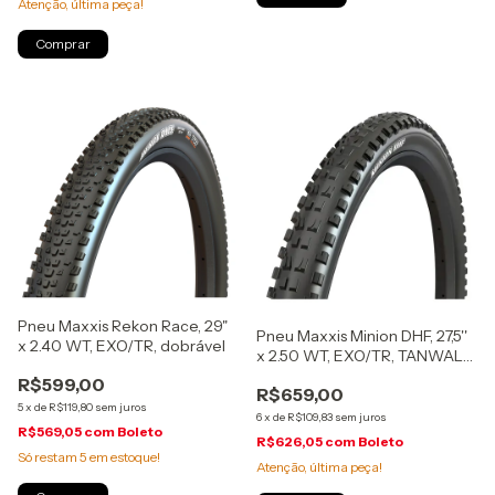
Atenção, última peça!
Pneu Maxxis Rekon Race, 29"
Pneu Maxxis Minion DHF, 27,5''
x 2.40 WT, EXO/TR, dobrável
x 2.50 WT, EXO/TR, TANWALL,
dobrável
R$599,00
R$659,00
5
x
de
R$119,80
sem juros
6
x
de
R$109,83
sem juros
R$569,05
com
Boleto
R$626,05
com
Boleto
Só restam
5
em estoque!
Atenção, última peça!