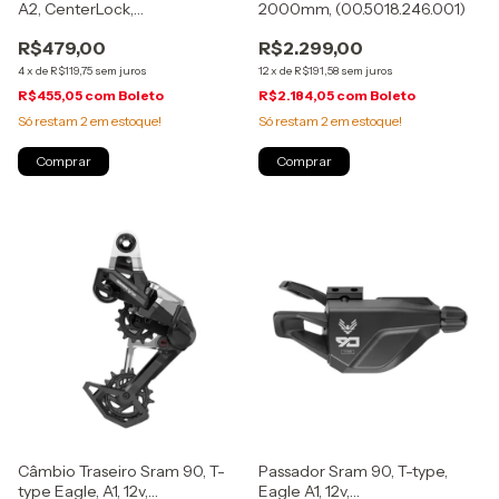
A2, CenterLock,
2000mm, (00.5018.246.001)
(00.5018.248.001)
R$479,00
R$2.299,00
4
x
de
R$119,75
sem juros
12
x
de
R$191,58
sem juros
R$455,05
com
Boleto
R$2.184,05
com
Boleto
Só restam
2
em estoque!
Só restam
2
em estoque!
Câmbio Traseiro Sram 90, T-
Passador Sram 90, T-type,
type Eagle, A1, 12v,
Eagle A1, 12v,