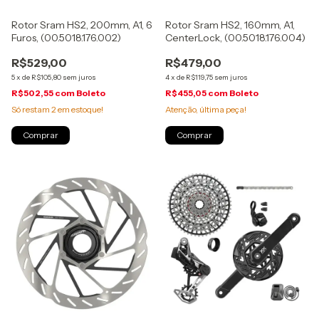
Rotor Sram HS2, 200mm, A1, 6
Rotor Sram HS2, 160mm, A1,
Furos, (00.5018.176.002)
CenterLock, (00.5018.176.004)
R$529,00
R$479,00
5
x
de
R$105,80
sem juros
4
x
de
R$119,75
sem juros
R$502,55
com
Boleto
R$455,05
com
Boleto
Só restam
2
em estoque!
Atenção, última peça!