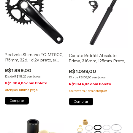
Pedivela Shimano FC-MT900,
Canote Retrátil Absolute
175mm, 32d, 1x12v, preto, s/
Prime, 31,6mm, 125mm, Preto,
mov. central, (080233)
(52249)
R$1.899,00
R$1.099,00
12
x
de
R$158,25
sem juros
10
x
de
R$109,90
sem juros
R$1.804,05
com
Boleto
R$1.044,05
com
Boleto
Atenção, última peça!
Só restam
3
em estoque!