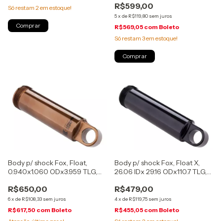
R$599,00
(11.6218.058.004)
Só restam
2
em estoque!
5
x
de
R$119,80
sem juros
R$569,05
com
Boleto
Só restam
3
em estoque!
Body p/ shock Fox, Float X,
Body p/ shock Fox, Float,
26.06 IDx 29.16 ODx110.7 TLG,
0.940x1.060 ODx3.959 TLG,
50-55mm, (209-95-002)
165(T)X40/45mm, Kashima,
R$479,00
R$650,00
(207-50-031)
4
x
de
R$119,75
sem juros
6
x
de
R$108,33
sem juros
R$455,05
com
Boleto
R$617,50
com
Boleto