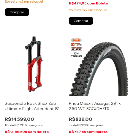
Só restam
2
em estoque!
R$474,05
com
Boleto
Só restam
2
em estoque!
Suspensão Rock Shox Zeb
Pneu Maxxis Assegai, 29'' x
Ultimate Flight Attendant, B1
2.50 WT, 3CG/DH/TR,
2027, 170mm, vermelha,
MaxxGrip, dobrável
R$14.599,00
R$829,00
(00.4021.275.001)
12
x
de
R$1.216,58
sem juros
8
x
de
R$103,63
sem juros
R$13.869,05
com
Boleto
R$787,55
com
Boleto