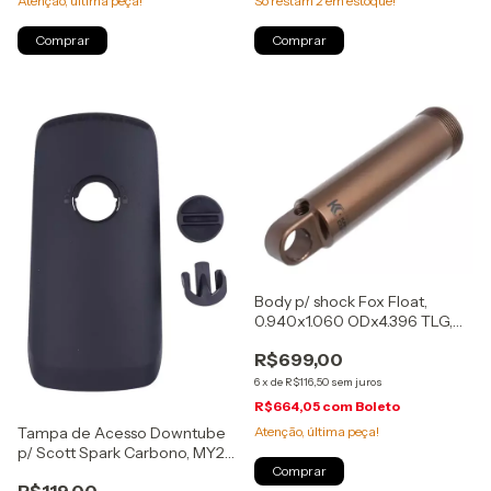
Só restam
2
em estoque!
Atenção, última peça!
Body p/ shock Fox Float,
0.940x1.060 ODx4.396 TLG,
190X40/45mm, Kashima, (207-
R$699,00
50-036)
6
x
de
R$116,50
sem juros
R$664,05
com
Boleto
Atenção, última peça!
Tampa de Acesso Downtube
p/ Scott Spark Carbono, MY22,
(2900219999222)