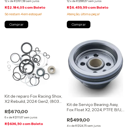
12
x
de
R$191,58
sem juros
12
x
de
R$566,67
sem juros
R$2.184,05
com
Boleto
R$6.459,99
com
Boleto
Só restam
4
em estoque!
Atenção, última peça!
Kit de reparo Fox Racing Shox,
X2 Rebuild, 2024 Gen2, (803-
Kit de Serviço Bearing Assy,
04-259)
Fox Float X2, 2024, PTFE B/U,
R$670,00
(1.600 Bore, .375 Shaft), (812-
6
x
de
R$111,67
sem juros
R$499,00
06-125-KIT)
R$636,50
com
Boleto
4
x
de
R$124,75
sem juros