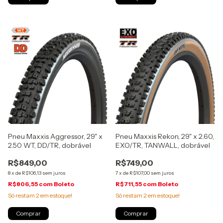
Pneu Maxxis Aggressor, 29" x
Pneu Maxxis Rekon, 29" x 2.60,
2.50 WT, DD/TR, dobrável
EXO/TR, TANWALL, dobrável
R$849,00
R$749,00
8
x
de
R$106,13
sem juros
7
x
de
R$107,00
sem juros
R$806,55
com
Boleto
R$711,55
com
Boleto
Só restam
2
em estoque!
Só restam
2
em estoque!