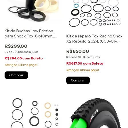
Kit de Buchas Low Friction
para Shock Fox, 8x40mm,
Kit de reparo Fox Racing Shox,
(803-03-325)
X2 Rebuild, 2024, (803-01-
R$299,00
952)
R$650,00
2
x
de
R$149,50
sem juros
6
x
de
R$108,33
sem juros
R$284,05
com
Boleto
R$617,50
com
Boleto
Atenção, última peça!
Atenção, última peça!