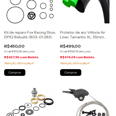
Kit de reparo Fox Racing Shox,
Protetor de aro Vittoria Air
DPX2 Rebuild, (803-01-283)
Liner, Tamanho XL, 55mm,
Pneus 2.8" a 3.2", (021859)
R$450,00
R$499,00
4
x
de
R$112,50
sem juros
4
x
de
R$124,75
sem juros
R$427,50
com
Boleto
R$474,05
com
Boleto
Atenção, última peça!
Atenção, última peça!