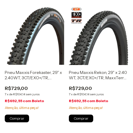
Pneu Maxxis Forekaster, 29" x
Pneu Maxxis Rekon, 29" x 2.40
2.40WT, 3CT/EXO+/TR,
WT, 3CT/EXO+/TR, MaxxTerra,
MaxxTerra, dobrável
dobrável, (ITRMX046)
R$729,00
R$729,00
7
x
de
R$104,14
sem juros
7
x
de
R$104,14
sem juros
R$692,55
com
Boleto
R$692,55
com
Boleto
Atenção, última peça!
Atenção, última peça!