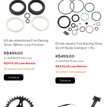
Kit de retentores Fox Racing
Kit de reparo Fox Racing Shox,
Shox, 38mm, Low Friction,
Scott Nude Damper + Air,
Sem Flange, (803-01-493)
(803-01-773)
R$499,00
R$499,00
4
x
de
R$124,75
sem juros
4
x
de
R$124,75
sem juros
R$474,05
com
Boleto
R$474,05
com
Boleto
Só restam
5
em estoque!
Só restam
2
em estoque!