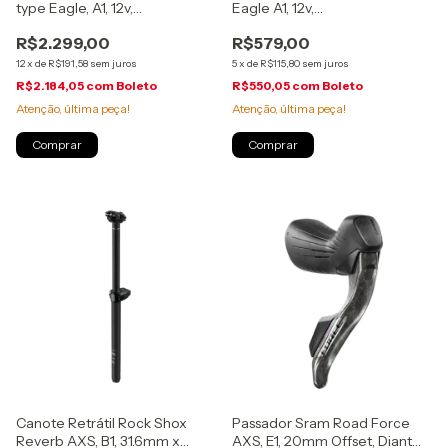
type Eagle, A1, 12v,
Eagle A1, 12v,
(00.7518.188.000)
(00.7018.552.000)
R$2.299,00
R$579,00
12
x
de
R$191,58
sem juros
5
x
de
R$115,80
sem juros
R$2.184,05
com
Boleto
R$550,05
com
Boleto
Atenção, última peça!
Atenção, última peça!
Canote Retrátil Rock Shox
Passador Sram Road Force
Reverb AXS, B1, 31.6mm x
AXS, E1, 20mm Offset, Diant