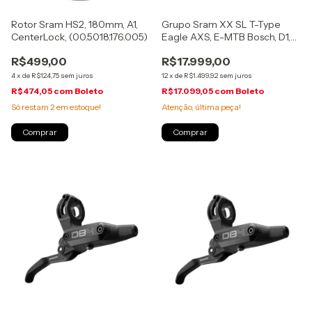
Rotor Sram HS2, 180mm, A1,
Grupo Sram XX SL T-Type
CenterLock, (00.5018.176.005)
Eagle AXS, E-MTB Bosch, D1,
36d, 165mm,
R$499,00
R$17.999,00
(00.7918.280.001)
4
x
de
R$124,75
sem juros
12
x
de
R$1.499,92
sem juros
R$474,05
com
Boleto
R$17.099,05
com
Boleto
Só restam
2
em estoque!
Atenção, última peça!