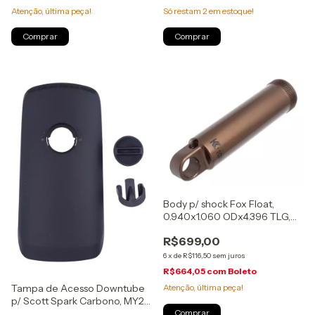
Só restam
2
em estoque!
Atenção, última peça!
Body p/ shock Fox Float,
0.940x1.060 ODx4.396 TLG,
190X40/45mm, Kashima, (207-
R$699,00
50-036)
6
x
de
R$116,50
sem juros
R$664,05
com
Boleto
Atenção, última peça!
Tampa de Acesso Downtube
p/ Scott Spark Carbono, MY22,
(2900219999222)