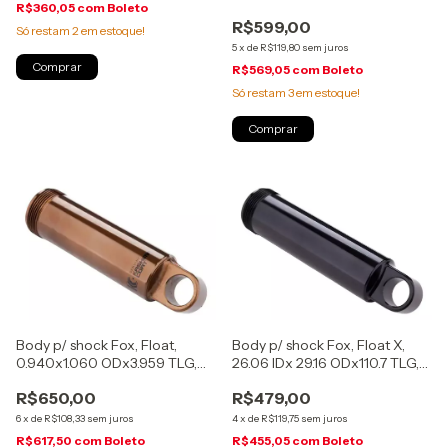
R$360,05
com
Boleto
Mount, 34d, CL55, preto,
R$599,00
(11.6218.058.004)
Só restam
2
em estoque!
5
x
de
R$119,80
sem juros
R$569,05
com
Boleto
Só restam
3
em estoque!
Body p/ shock Fox, Float X,
Body p/ shock Fox, Float,
26.06 IDx 29.16 ODx110.7 TLG,
0.940x1.060 ODx3.959 TLG,
50-55mm, (209-95-002)
165(T)X40/45mm, Kashima,
R$479,00
R$650,00
(207-50-031)
4
x
de
R$119,75
sem juros
6
x
de
R$108,33
sem juros
R$455,05
com
Boleto
R$617,50
com
Boleto