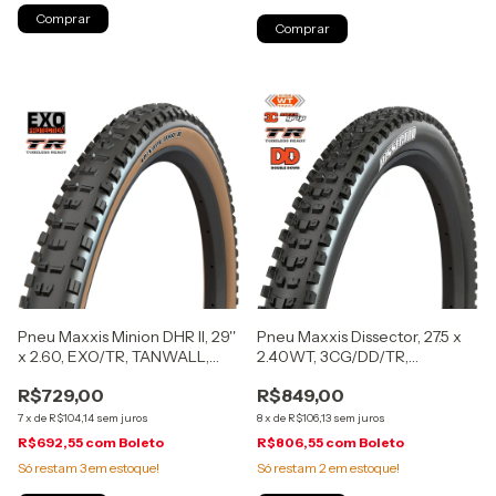
Pneu Maxxis Minion DHR II, 29''
Pneu Maxxis Dissector, 27.5 x
x 2.60, EXO/TR, TANWALL,
2.40WT, 3CG/DD/TR,
dobrável, (4995-17190)
MaxxGrip, dobrável
R$729,00
R$849,00
7
x
de
R$104,14
sem juros
8
x
de
R$106,13
sem juros
R$692,55
com
Boleto
R$806,55
com
Boleto
Só restam
3
em estoque!
Só restam
2
em estoque!