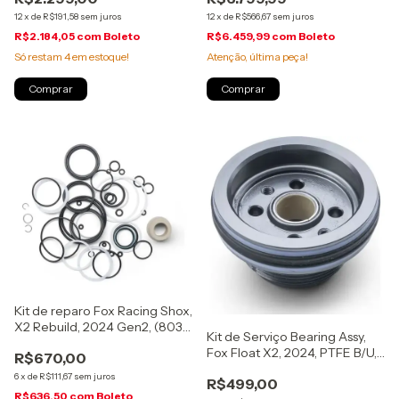
12
x
de
R$191,58
sem juros
12
x
de
R$566,67
sem juros
R$2.184,05
com
Boleto
R$6.459,99
com
Boleto
Só restam
4
em estoque!
Atenção, última peça!
Kit de reparo Fox Racing Shox,
X2 Rebuild, 2024 Gen2, (803-
Kit de Serviço Bearing Assy,
04-259)
Fox Float X2, 2024, PTFE B/U,
R$670,00
(1.600 Bore, .375 Shaft), (812-
6
x
de
R$111,67
sem juros
R$499,00
06-125-KIT)
R$636,50
com
Boleto