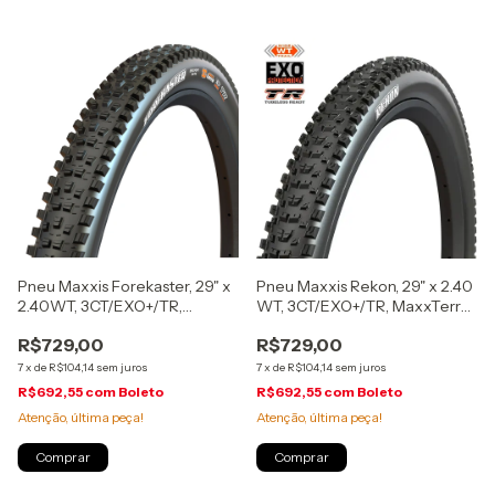
Pneu Maxxis Forekaster, 29" x
Pneu Maxxis Rekon, 29" x 2.40
2.40WT, 3CT/EXO+/TR,
WT, 3CT/EXO+/TR, MaxxTerra,
MaxxTerra, dobrável
dobrável, (ITRMX046)
R$729,00
R$729,00
7
x
de
R$104,14
sem juros
7
x
de
R$104,14
sem juros
R$692,55
com
Boleto
R$692,55
com
Boleto
Atenção, última peça!
Atenção, última peça!