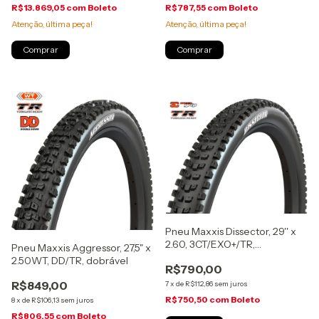
R$13.869,05
com
Boleto
R$787,55
com
Boleto
Atenção, última peça!
Atenção, última peça!
Pneu Maxxis Dissector, 29'' x
2.60, 3CT/EXO+/TR,
Pneu Maxxis Aggressor, 27,5" x
MaxxTerra, dobrável
2.50WT, DD/TR, dobrável
R$790,00
R$849,00
7
x
de
R$112,86
sem juros
R$750,50
com
Boleto
8
x
de
R$106,13
sem juros
R$806,55
com
Boleto