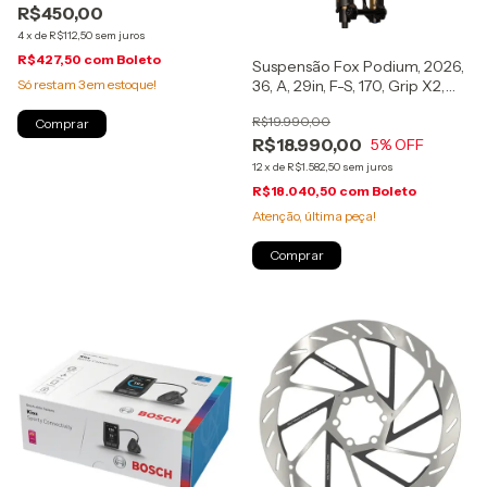
R$450,00
4
x
de
R$112,50
sem juros
R$427,50
com
Boleto
Suspensão Fox Podium, 2026,
Só restam
3
em estoque!
36, A, 29in, F-S, 170, Grip X2,
Kashima, 20x110mm, (910-21-
R$19.990,00
400)
R$18.990,00
5
% OFF
12
x
de
R$1.582,50
sem juros
R$18.040,50
com
Boleto
Atenção, última peça!