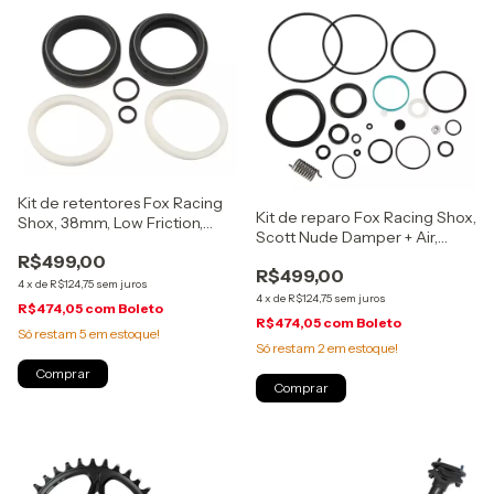
Kit de retentores Fox Racing
Kit de reparo Fox Racing Shox,
Shox, 38mm, Low Friction,
Scott Nude Damper + Air,
Sem Flange, (803-01-493)
(803-01-773)
R$499,00
R$499,00
4
x
de
R$124,75
sem juros
4
x
de
R$124,75
sem juros
R$474,05
com
Boleto
R$474,05
com
Boleto
Só restam
5
em estoque!
Só restam
2
em estoque!