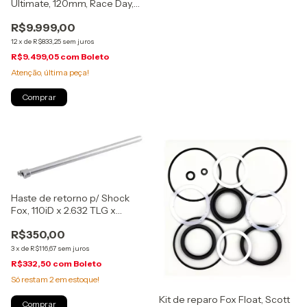
Ultimate, 120mm, Race Day,
Remote, C1
R$9.999,00
(00.4020.548.002)
12
x
de
R$833,25
sem juros
R$9.499,05
com
Boleto
Atenção, última peça!
Haste de retorno p/ Shock
Fox, 110iD x 2.632 TLG x
45mm, (210-84-011)
R$350,00
3
x
de
R$116,67
sem juros
R$332,50
com
Boleto
Só restam
2
em estoque!
Kit de reparo Fox Float, Scott