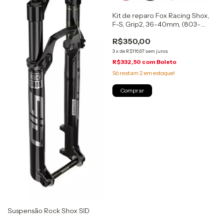
Kit de reparo Fox Racing Shox,
F-S, Grip2, 36-40mm, (803-
01-316)
R$350,00
3
x
de
R$116,67
sem juros
R$332,50
com
Boleto
Só restam
2
em estoque!
Suspensão Rock Shox SID