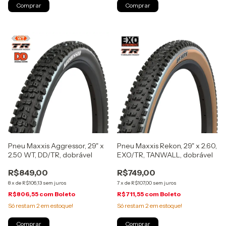
Pneu Maxxis Aggressor, 29" x
Pneu Maxxis Rekon, 29" x 2.60,
2.50 WT, DD/TR, dobrável
EXO/TR, TANWALL, dobrável
R$849,00
R$749,00
8
x
de
R$106,13
sem juros
7
x
de
R$107,00
sem juros
R$806,55
com
Boleto
R$711,55
com
Boleto
Só restam
2
em estoque!
Só restam
2
em estoque!