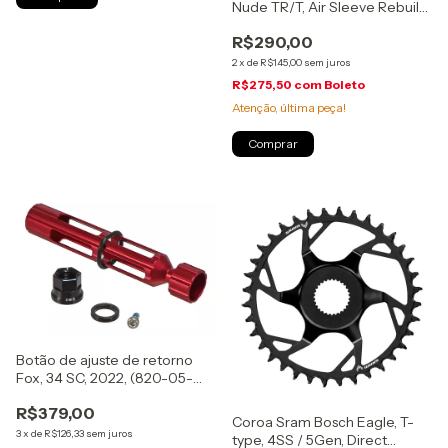
Nude TR/T, Air Sleeve Rebuild,
(803-01-352)
R$290,00
2
x
de
R$145,00
sem juros
R$275,50
com
Boleto
Atenção, última peça!
Botão de ajuste de retorno
Fox, 34 SC, 2022, (820-05-
705-KIT)
R$379,00
Coroa Sram Bosch Eagle, T-
3
x
de
R$126,33
sem juros
type, 4SS / 5Gen, Direct