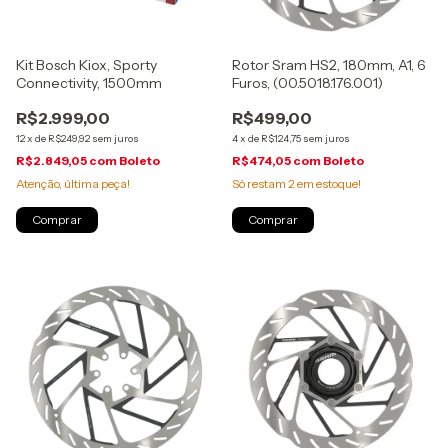
Kit Bosch Kiox, Sporty
Rotor Sram HS2, 180mm, A1, 6
Connectivity, 1500mm
Furos, (00.5018.176.001)
R$2.999,00
R$499,00
12
x
de
R$249,92
sem juros
4
x
de
R$124,75
sem juros
R$2.849,05
com
Boleto
R$474,05
com
Boleto
Atenção, última peça!
Só restam
2
em estoque!