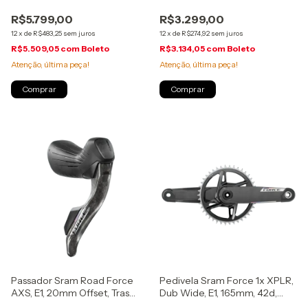
150mm, (00.6818.065.008)
950mm, (00.7018.580.000)
R$5.799,00
R$3.299,00
12
x
de
R$483,25
sem juros
12
x
de
R$274,92
sem juros
R$5.509,05
com
Boleto
R$3.134,05
com
Boleto
Atenção, última peça!
Atenção, última peça!
Passador Sram Road Force
Pedivela Sram Force 1x XPLR,
AXS, E1, 20mm Offset, Tras
Dub Wide, E1, 165mm, 42d,
1800mm, (00.7018.580.003)
(00.6118.736.001)