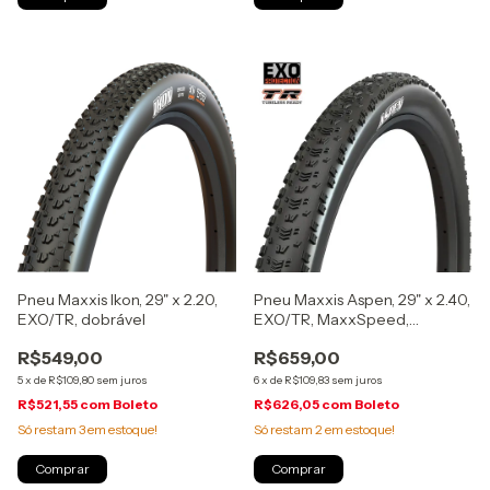
Pneu Maxxis Ikon, 29" x 2.20,
Pneu Maxxis Aspen, 29" x 2.40,
EXO/TR, dobrável
EXO/TR, MaxxSpeed,
dobrável
R$549,00
R$659,00
5
x
de
R$109,80
sem juros
6
x
de
R$109,83
sem juros
R$521,55
com
Boleto
R$626,05
com
Boleto
Só restam
3
em estoque!
Só restam
2
em estoque!