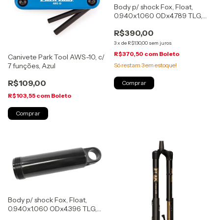
Body p/ shock Fox, Float,
0.940x1.060 ODx4.789 TLG,
210X50/55mm, (204-54-237)
R$390,00
3
x
de
R$130,00
sem juros
R$370,50
com
Boleto
Canivete Park Tool AWS-10, c/
Só restam
3
em estoque!
7 funções, Azul
R$109,00
R$103,55
com
Boleto
Body p/ shock Fox, Float,
0.940x1.060 ODx4.396 TLG,
190X40/45mm, (204-54-236)