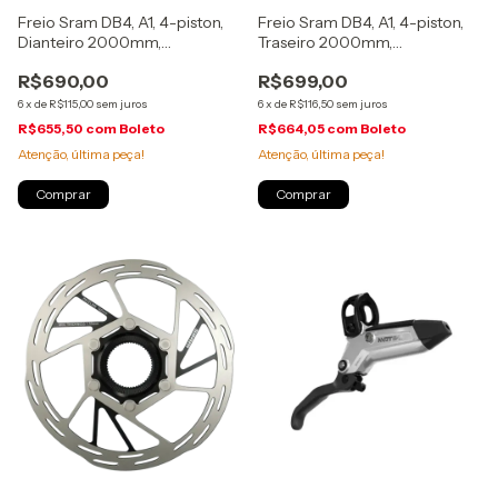
Freio Sram DB4, A1, 4-piston,
Freio Sram DB4, A1, 4-piston,
Dianteiro 2000mm,
Traseiro 2000mm,
(00.5018.242.000)
(00.5018.242.001)
R$690,00
R$699,00
6
x
de
R$115,00
sem juros
6
x
de
R$116,50
sem juros
R$655,50
com
Boleto
R$664,05
com
Boleto
Atenção, última peça!
Atenção, última peça!