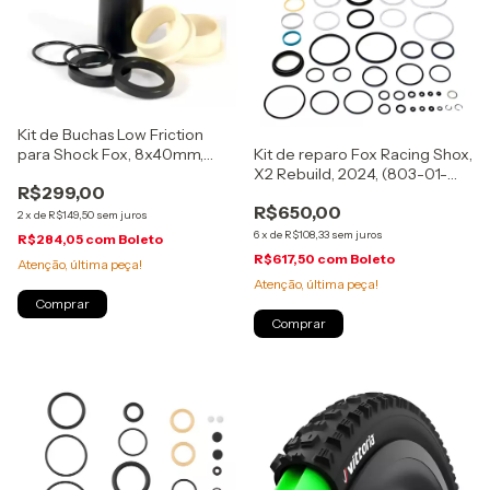
Kit de Buchas Low Friction
para Shock Fox, 8x40mm,
Kit de reparo Fox Racing Shox,
(803-03-325)
X2 Rebuild, 2024, (803-01-
R$299,00
952)
R$650,00
2
x
de
R$149,50
sem juros
6
x
de
R$108,33
sem juros
R$284,05
com
Boleto
R$617,50
com
Boleto
Atenção, última peça!
Atenção, última peça!