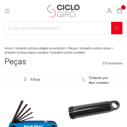
0
Início
>
breadcrumbs.categoria-produto
>
Peças
>
breadcrumbs.rodas
>
breadcrumbs.cubos-nucleos
>
breadcrumbs.nucleos
Peças
210 produtos
Ordenar por:
Filtrar
Mais vendidos